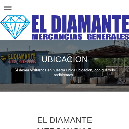
UBICACION
Si desea visitarnos en nuestra unica ubicacion, con gusto lo
recibiremos.
EL DIAMANTE